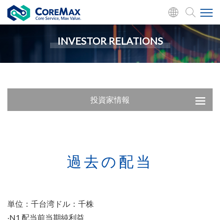
INVESTOR RELATIONS
投資家情報
過去の配当
単位：千台湾ドル：千株
‧N1 配当前当期純利益