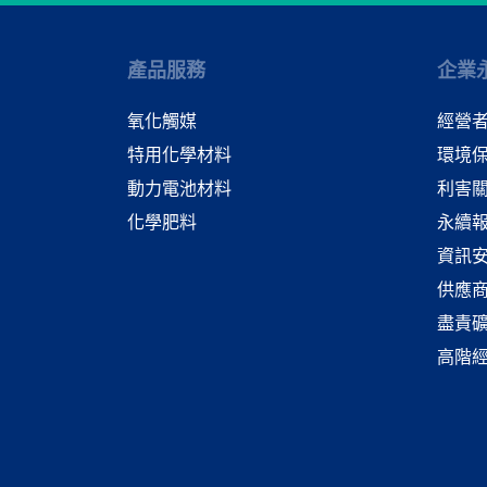
產品服務
企業
氧化觸媒
經營
特用化學材料
環境
動力電池材料
利害
化學肥料
永續
資訊
供應
盡責
高階